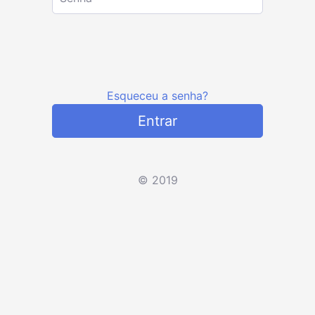
Esqueceu a senha?
© 2019