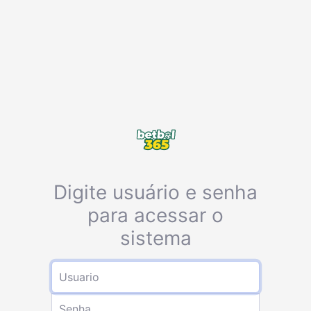
Digite usuário e senha
para acessar o
sistema
Usuario
Senha